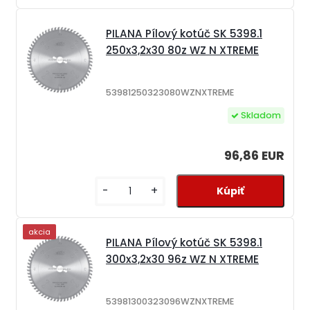
PILANA Pílový kotúč SK 5398.1
250x3,2x30 80z WZ N XTREME
53981250323080WZNXTREME
Skladom
96,86 EUR
-
+
akcia
PILANA Pílový kotúč SK 5398.1
300x3,2x30 96z WZ N XTREME
53981300323096WZNXTREME