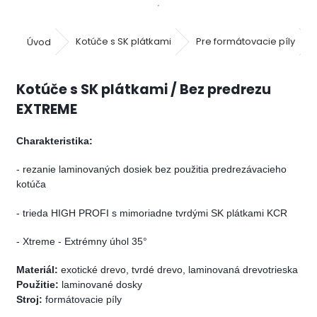
Úvod
Kotúče s SK plátkami
Pre formátovacie píly
Kotúče s SK plátkami / Bez predrezu
EXTREME
Charakteristika:
- rezanie laminovaných dosiek bez použitia predrezávacieho
kotúča
- trieda HIGH PROFI s mimoriadne tvrdými SK plátkami KCR
- Xtreme - Extrémny úhol 35°
Materiál:
exotické drevo, tvrdé drevo, laminovaná drevotrieska
Použitie:
laminované dosky
Stroj:
formátovacie píly