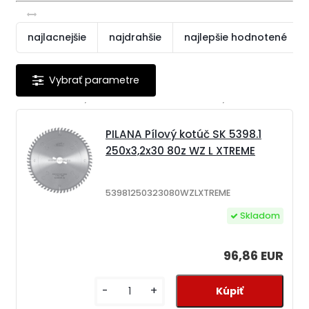
najlacnejšie
najdrahšie
najlepšie hodnotené
PILANA Pílový kotúč SK 5398.1
250x3,2x30 80z WZ L XTREME
53981250323080WZLXTREME
Skladom
96,86 EUR
-
+